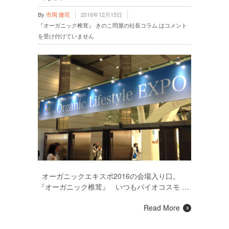
By
市岡 隆司
2016年12月15日
『オーガニック椎茸』 きのこ問屋の社長コラム は
コメント
を受け付けていません
オーガニックエキスポ2016の会場入り口。
『オーガニック椎茸』 いつもバイオコスモ …
Read More